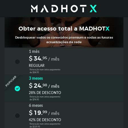
Obter acesso total a
MADHOT
X
Desbloquear todos os conteúdos premium e todas as futuras
actualizações da rede
1 mês
$
34.
/ mês
95
REGULAR
Faturação num único pagamento
de $34.95
3 meses
POPULAR
$
24.
/ mês
98
28% DE DESCONTO
Faturação num único pagamento
de $74.95
6 meses
$
19.
/ mês
99
42% DE DESCONTO
Faturação num único pagamento
de $119.95