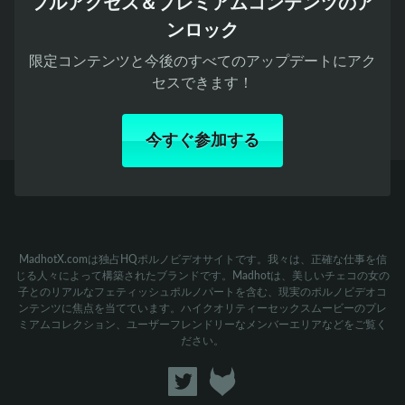
フルアクセス＆プレミアムコンテンツのア
ンロック
限定コンテンツと今後のすべてのアップデートにアク
セスできます！
今すぐ参加する
MadhotX.comは独占HQポルノビデオサイトです。我々は、正確な仕事を信
じる人々によって構築されたブランドです。Madhotは、美しいチェコの女の
子とのリアルなフェティッシュポルノパートを含む、現実のポルノビデオコ
ンテンツに焦点を当てています。ハイクオリティーセックスムービーのプレ
ミアムコレクション、ユーザーフレンドリーなメンバーエリアなどをご覧く
ださい。