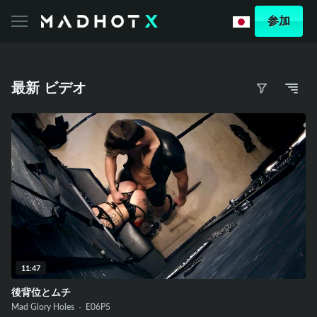
参加
最新 ビデオ
11:47
後背位とムチ
Mad Glory Holes ·
E06
P5