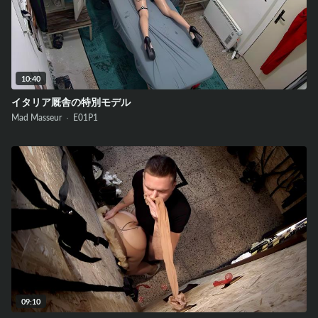
10:40
イタリア厩舎の特別モデル
Mad Masseur ·
E01
P1
09:10